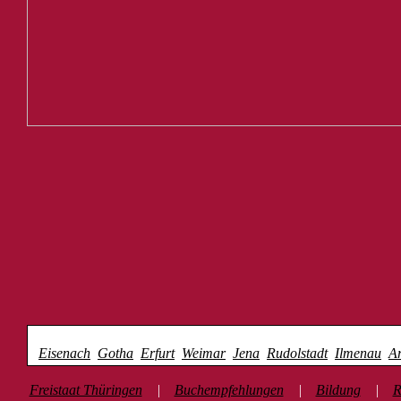
Kultur-Streifzug Thüringen
Eisenach
Gotha
Erfurt
Weimar
Jena
Rudolstadt
Ilmenau
Ar
Freistaat Thüringen
|
Buchempfehlungen
|
Bildung
|
R