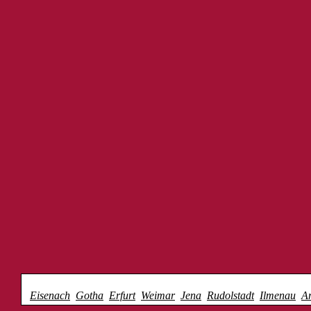
Kultur-Streifzug Thüringen
Eisenach
Gotha
Erfurt
Weimar
Jena
Rudolstadt
Ilmenau
Ar